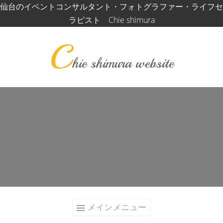
コ
仙台のイベントコンサルタント・フォトグラファー・ライフセ
ン
ラピスト Chie shimura
テ
C
ン
ツ
hie shimura website
へ
ス
キ
ッ
プ
メインメニュー