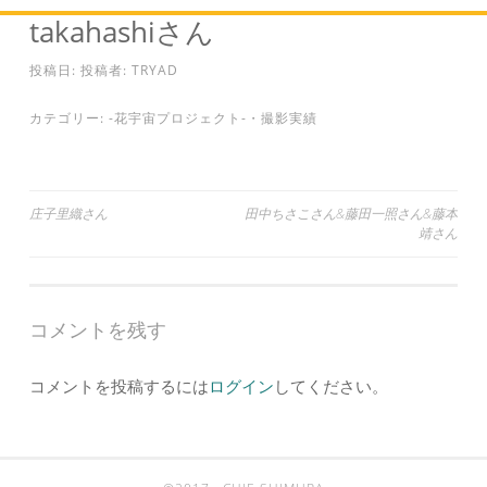
takahashiさん
投稿日:
投稿者:
TRYAD
カテゴリー:
-花宇宙プロジェクト-
・
撮影実績
投
庄子里織さん
田中ちさこさん&藤田一照さん&藤本
靖さん
稿
ナ
ビ
コメントを残す
ゲ
ー
コメントを投稿するには
ログイン
してください。
シ
ョ
ン