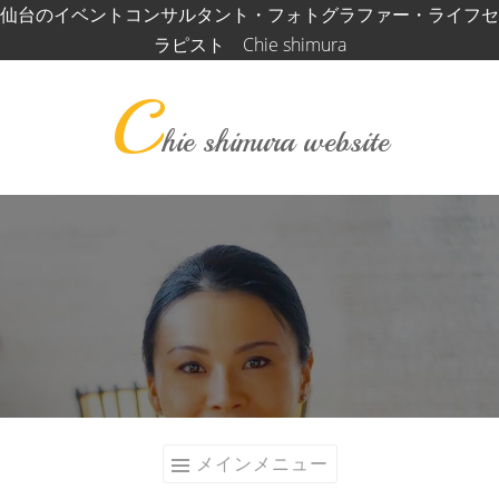
コ
仙台のイベントコンサルタント・フォトグラファー・ライフセ
ン
ラピスト Chie shimura
テ
C
ン
ツ
hie shimura website
へ
ス
キ
ッ
プ
メインメニュー