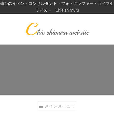
コ
仙台のイベントコンサルタント・フォトグラファー・ライフセ
ン
ラピスト Chie shimura
テ
C
ン
ツ
hie shimura website
へ
ス
キ
ッ
プ
メインメニュー