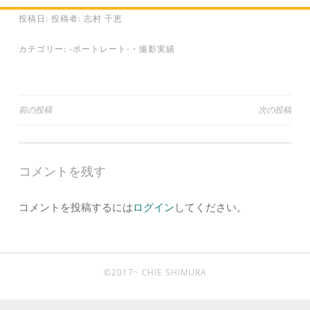
投稿日:
投稿者:
志村 千恵
カテゴリー:
-ポートレート-
・
撮影実績
投
前の投稿
次の投稿
稿
ナ
コメントを残す
ビ
ゲ
コメントを投稿するには
ログイン
してください。
ー
シ
ョ
©2017~ CHIE SHIMURA
ン