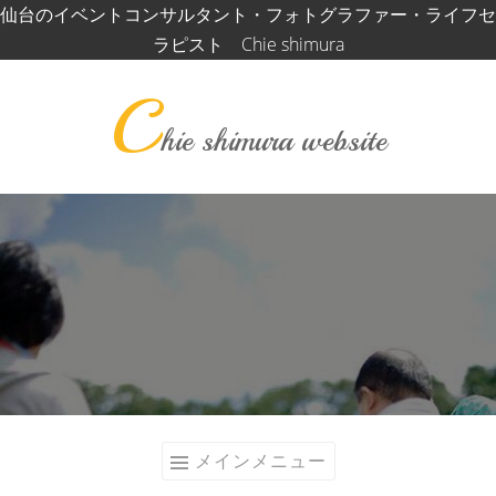
コ
仙台のイベントコンサルタント・フォトグラファー・ライフセ
ン
ラピスト Chie shimura
テ
C
ン
ツ
hie shimura website
へ
ス
キ
ッ
プ
メインメニュー