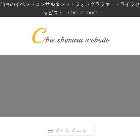
コ
仙台のイベントコンサルタント・フォトグラファー・ライフセ
ン
ラピスト Chie shimura
テ
C
ン
ツ
hie shimura website
へ
ス
キ
ッ
プ
メインメニュー