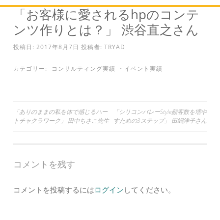
「お客様に愛されるhpのコンテ
ンツ作りとは？」 渋谷直之さん
投稿日:
2017年8月7日
投稿者:
TRYAD
カテゴリー:
-コンサルティング実績-
・
イベント実績
投
「ありのままの私を体で感じるハー
「シリコンバレーStyle顧客数を増や
トチャクラワーク」 田中ちさこ先生
すための3ステップ」 田嶋洋子さん
稿
ナ
ビ
コメントを残す
ゲ
ー
コメントを投稿するには
ログイン
してください。
シ
ョ